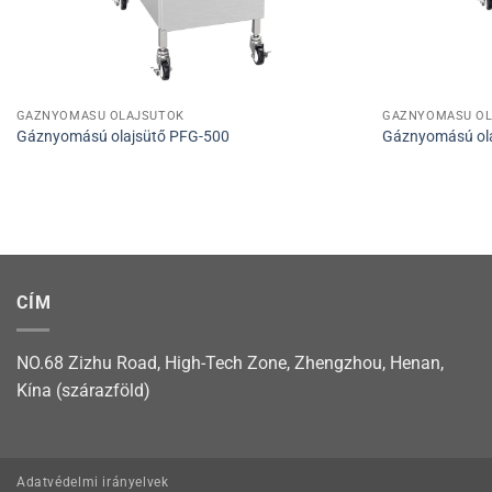
GÁZNYOMÁSÚ OLAJSÜTŐK
GÁZNYOMÁSÚ OL
Gáznyomású olajsütő PFG-500
Gáznyomású ol
CÍM
NO.68 Zizhu Road, High-Tech Zone, Zhengzhou, Henan,
Kína (szárazföld)
Adatvédelmi irányelvek