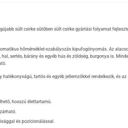
 legújabb sült csirke sütőben sült csirke gyártási folyamat fejle
 automatikus hőmérséklet-szabályozás kipufogónyomás. Az alac
a, hal, sertés, bárány és egyéb hús és zöldség, burgonya is. Mi
tó.
y hatékonyságú, tartós és egyéb jellemzőkkel rendelkezik, és az
lhető, hosszú élettartamú.
zárható.
sággal és pozícionálással.