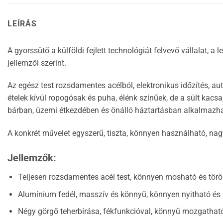
LEÍRÁS
A gyorssütő a külföldi fejlett technológiát felvevő vállalat, a
jellemzői szerint.
Az egész test rozsdamentes acélból, elektronikus időzítés,
ételek kívül ropogósak és puha, élénk színűek, de a sült kacs
bárban, üzemi étkezdében és önálló háztartásban alkalmazha
A konkrét művelet egyszerű, tiszta, könnyen használható, nag
Jellemzők:
Teljesen rozsdamentes acél test, könnyen mosható és törö
Alumínium fedél, masszív és könnyű, könnyen nyitható és 
Négy görgő teherbírása, fékfunkcióval, könnyű mozgatható