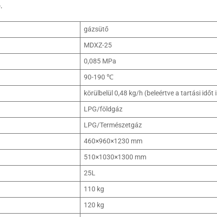
.
gázsütő
MDXZ-25
0,085 MPa
90-190 ℃
körülbelül 0,48 kg/h (beleértve a tartási időt i
LPG/földgáz
LPG/Természetgáz
460×960×1230 mm
510×1030×1300 mm
25L
110 kg
120 kg