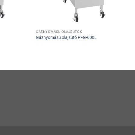
GÁZNYOMÁSÚ OLAJSÜTŐK
Gáznyomású olajsütő PFG-600L