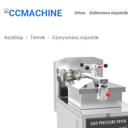
Skip
to
itthon
Elektromos olajsütők
content
Kezdőlap
/
Termék
/
Gáznyomású olajsütők