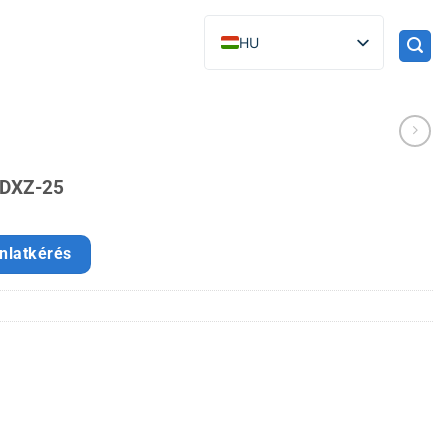
HU
MDXZ-25
nlatkérés