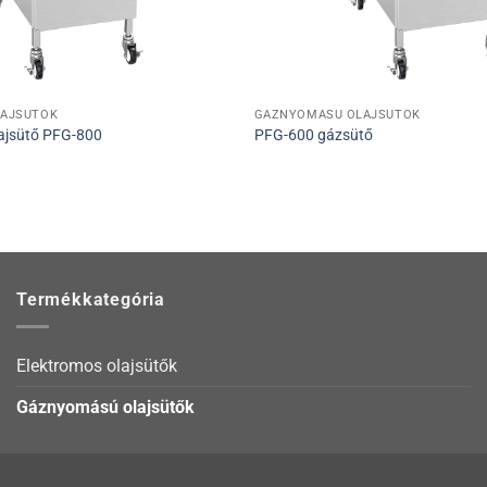
AJSÜTŐK
GÁZNYOMÁSÚ OLAJSÜTŐK
ajsütő PFG-800
PFG-600 gázsütő
Termékkategória
Elektromos olajsütők
Gáznyomású olajsütők