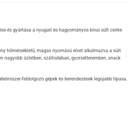
sztése és gyártása a nyugati és hagyományos kínai sült csirke
sony hőmérsékletű, magas nyomású elvet alkalmazva a sült
nden nagyobb üzletben, szállodában, gyorsétteremben, snack
 élelmiszer-feldolgozó gépek és berendezések legújabb típusa.