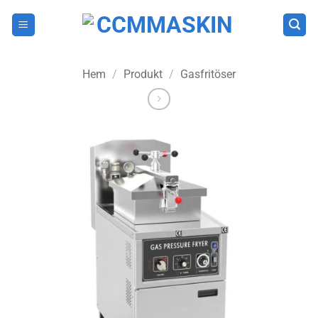
Skip
to
content
Hem
/
Produkt
/
Gasfritöser