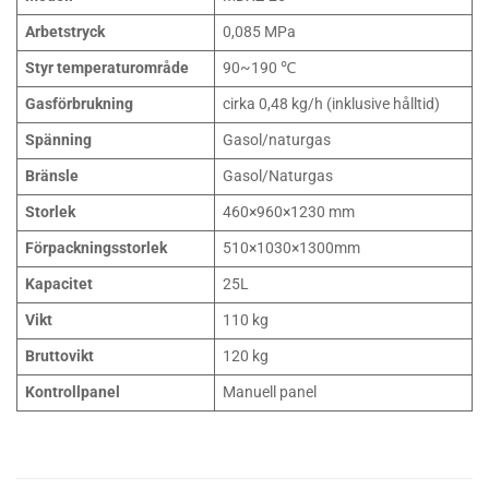
Arbetstryck
0,085 MPa
Styr temperaturområde
90~190 ℃
Gasförbrukning
cirka 0,48 kg/h (inklusive hålltid)
Spänning
Gasol/naturgas
Bränsle
Gasol/Naturgas
Storlek
460×960×1230 mm
Förpackningsstorlek
510×1030×1300mm
Kapacitet
25L
Vikt
110 kg
Bruttovikt
120 kg
Kontrollpanel
Manuell panel