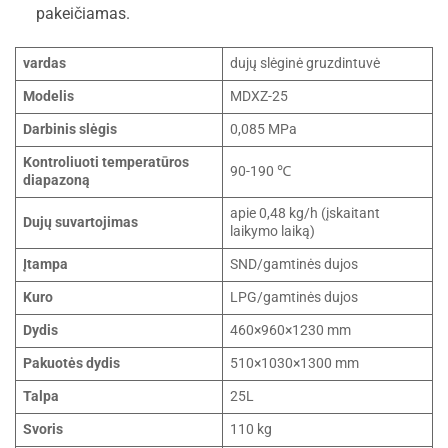
pakeičiamas.
vardas
dujų slėginė gruzdintuvė
Modelis
MDXZ-25
Darbinis slėgis
0,085 MPa
Kontroliuoti temperatūros
90-190 ℃
diapazoną
apie 0,48 kg/h (įskaitant
Dujų suvartojimas
laikymo laiką)
Įtampa
SND/gamtinės dujos
Kuro
LPG/gamtinės dujos
Dydis
460×960×1230 mm
Pakuotės dydis
510×1030×1300 mm
Talpa
25L
Svoris
110 kg