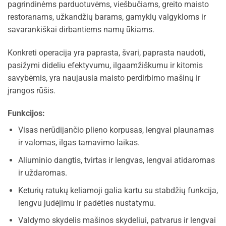
pagrindinėms parduotuvėms, viešbučiams, greito maisto
restoranams, užkandžių barams, gamyklų valgykloms ir
savarankiškai dirbantiems namų ūkiams.
Konkreti operacija yra paprasta, švari, paprasta naudoti,
pasižymi dideliu efektyvumu, ilgaamžiškumu ir kitomis
savybėmis, yra naujausia maisto perdirbimo mašinų ir
įrangos rūšis.
Funkcijos:
Visas nerūdijančio plieno korpusas, lengvai plaunamas
ir valomas, ilgas tarnavimo laikas.
Aliuminio dangtis, tvirtas ir lengvas, lengvai atidaromas
ir uždaromas.
Keturių ratukų keliamoji galia kartu su stabdžių funkcija,
lengvu judėjimu ir padėties nustatymu.
Valdymo skydelis mašinos skydeliui, patvarus ir lengvai