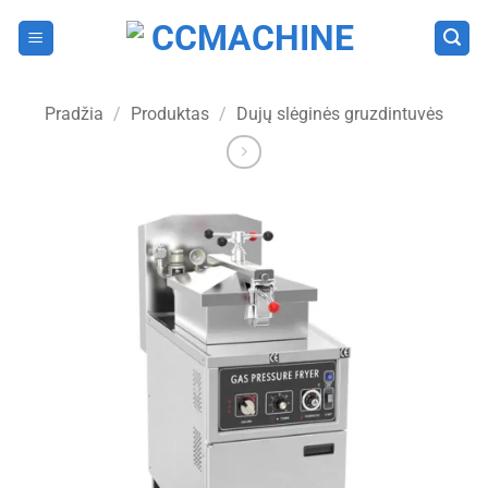
Skip
to
content
Pradžia
/
Produktas
/
Dujų slėginės gruzdintuvės