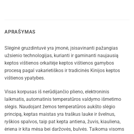
APRAŠYMAS
Slėginė gruzdintuvė yra įmonė, įsisavinanti pažangias
užsienio technologijas, kurianti ir gaminanti naujausią
keptos vištienos orkaitėje keptos vištienos gamybos
procesą pagal vakarietiškos ir tradicinės Kinijos keptos
vištienos ypatybes.
Visas korpusas iš nerūdijančio plieno, elektroninis
laikmatis, automatinis temperatūros valdymo išmetimo
slėgis. Naudojant žemos temperatūros aukšto slėgio
principą, keptas maistas yra traškus lauke ir švelnus,
ryškios spalvos, taip pat kepta antiena, žuvis, kiauliena,
ėriena ir kita mėsa bei daržovės, bulvės. Taikoma visoms