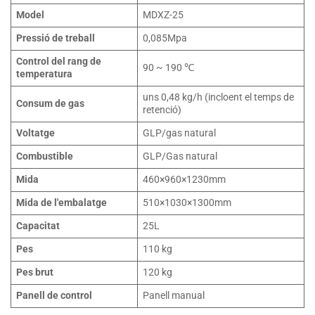
Model
MDXZ-25
Pressió de treball
0,085Mpa
Control del rang de
90 ~ 190 ℃
temperatura
uns 0,48 kg/h (incloent el temps de
Consum de gas
retenció)
Voltatge
GLP/gas natural
Combustible
GLP/Gas natural
Mida
460×960×1230mm
Mida de l'embalatge
510×1030×1300mm
Capacitat
25L
Pes
110 kg
Pes brut
120 kg
Panell de control
Panell manual