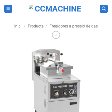
Skip
to
content
Inici
/
Producte
/
Fregidores a pressió de gas