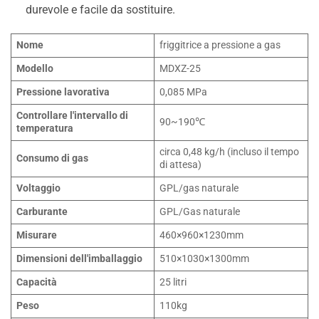
durevole e facile da sostituire.
Nome
friggitrice a pressione a gas
Modello
MDXZ-25
Pressione lavorativa
0,085 MPa
Controllare l'intervallo di
90~190℃
temperatura
circa 0,48 kg/h (incluso il tempo
Consumo di gas
di attesa)
Voltaggio
GPL/gas naturale
Carburante
GPL/Gas naturale
Misurare
460×960×1230mm
Dimensioni dell'imballaggio
510×1030×1300mm
Capacità
25 litri
Peso
110kg