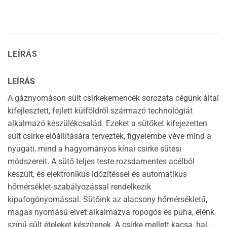
LEÍRÁS
LEÍRÁS
A gáznyomáson sült csirkekemencék sorozata cégünk által
kifejlesztett, fejlett külföldről származó technológiát
alkalmazó készülékcsalád. Ezeket a sütőket kifejezetten
sült csirke előállítására tervezték, figyelembe véve mind a
nyugati, mind a hagyományos kínai csirke sütési
módszereit. A sütő teljes teste rozsdamentes acélból
készült, és elektronikus időzítéssel és automatikus
hőmérséklet-szabályozással rendelkezik
kipufogónyomással. Sütőink az alacsony hőmérsékletű,
magas nyomású elvet alkalmazva ropogós és puha, élénk
színű sült ételeket készítenek. A csirke mellett kacsa, hal,