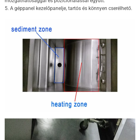
mozgathatósággal és pozícionálással együtt.
5. A géppanel kezelőpanelje, tartós és könnyen cserélhető.