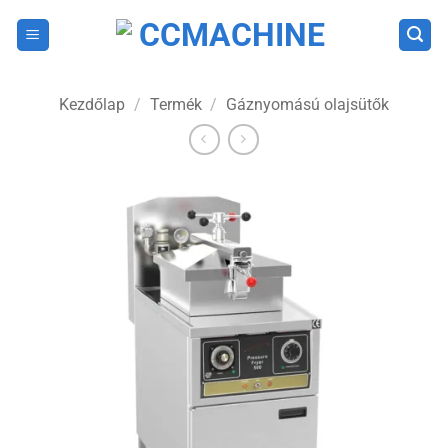
Skip
to
content
Kezdőlap
/
Termék
/
Gáznyomású olajsütők