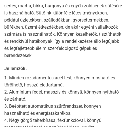
sertés, marha, birka, burgonya és egyéb zöldségek sütésére
is használható. Sütőink különféle létesítményekben,
például üzletekben, szállodákban, gyorséttermekben,
büfékben, üzemi étkezdékben, de akár egyéni vállalkozók
számára is használhatók. Könnyen kezelhetők, tisztíthatók
és rendkívül hatékonyak, így a rendelkezésre álló legújabb
és legfejlettebb élelmiszer-feldolgozó gépek és
berendezések.
Jellemzők:
1. Minden rozsdamentes acél test, könnyen mosható és
törölhető, hosszú élettartamú.
2. Alumínium fedél, masszív és könnyű, könnyen nyitható
és zárható.
3. Beépített automatikus szűrőrendszer, könnyen
használható és energiatakarékos.
4. Négy görgő teherbírása, fékfunkcióval, könnyű