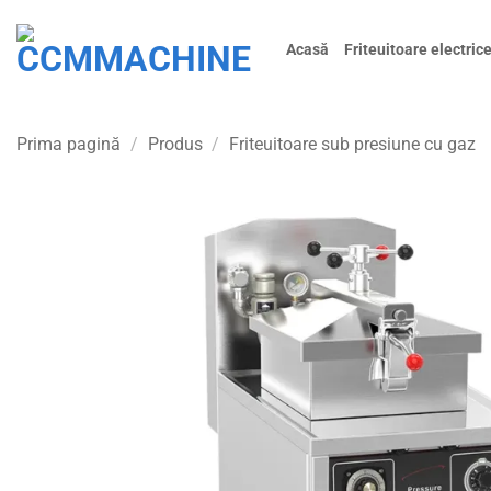
Skip
to
Acasă
Friteuitoare electric
content
Prima pagină
/
Produs
/
Friteuitoare sub presiune cu gaz