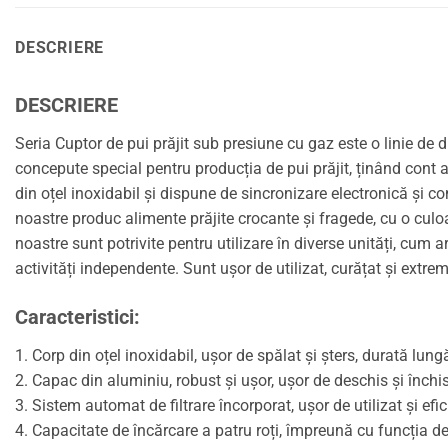
DESCRIERE
DESCRIERE
Seria Cuptor de pui prăjit sub presiune cu gaz este o linie d
concepute special pentru producția de pui prăjit, ținând cont at
din oțel inoxidabil și dispune de sincronizare electronică și c
noastre produc alimente prăjite crocante și fragede, cu o culoare
noastre sunt potrivite pentru utilizare în diverse unități, cum 
activități independente. Sunt ușor de utilizat, curățat și extr
Caracteristici:
1. Corp din oțel inoxidabil, ușor de spălat și șters, durată lung
2. Capac din aluminiu, robust și ușor, ușor de deschis și închis
3. Sistem automat de filtrare încorporat, ușor de utilizat și efi
4. Capacitate de încărcare a patru roți, împreună cu funcția de