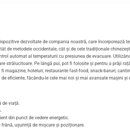
e dispozitive dezvoltate de compania noastră, care încorporează 
ât de metodele occidentale, cât și de cele tradiționale chinezești 
ontrol automat al temperaturii cu presiunea de evacuare. Utilizân
 strălucitoare. Pe lângă pui, pot fi folosite și pentru a prăji rață,
ar fi magazine, hoteluri, restaurante fast-food, snack-baruri, cant
em de eficiente, făcându-le cele mai noi și mai avansate mașini ș
ă de viață.
.
cient din punct de vedere energetic.
 frână, ușurință de mișcare și poziționare.