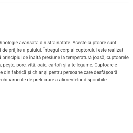
tehnologie avansată din străinătate. Aceste cuptoare sunt
de prăjire a puiului. Întregul corp al cuptorului este realizat
d principiul de înaltă presiune la temperatură joasă, cuptoarele
 pește, porc, vită, oaie, cartofi și alte legume. Cuptoarele
ine din fabrică și chiar și pentru persoane care desfășoară
i echipamente de prelucrare a alimentelor disponibile.