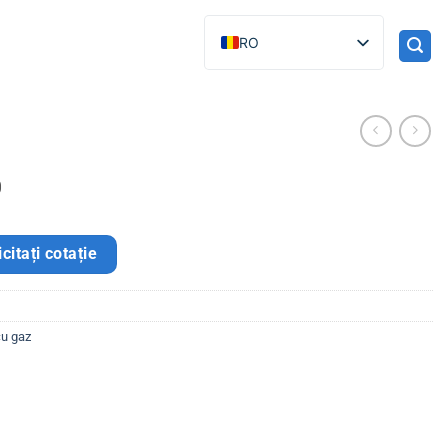
RO
0
icitați cotație
cu gaz