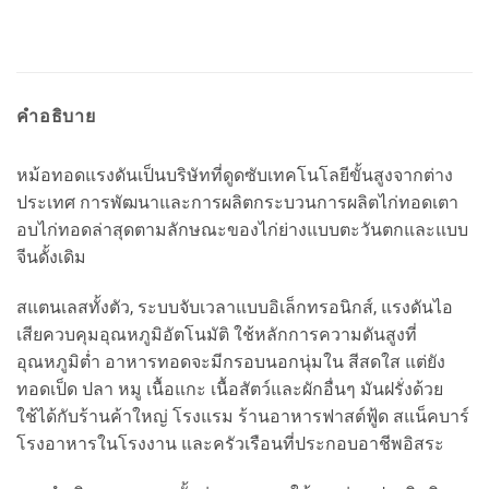
คำอธิบาย
หม้อทอดแรงดันเป็นบริษัทที่ดูดซับเทคโนโลยีขั้นสูงจากต่าง
ประเทศ การพัฒนาและการผลิตกระบวนการผลิตไก่ทอดเตา
อบไก่ทอดล่าสุดตามลักษณะของไก่ย่างแบบตะวันตกและแบบ
จีนดั้งเดิม
สแตนเลสทั้งตัว, ระบบจับเวลาแบบอิเล็กทรอนิกส์, แรงดันไอ
เสียควบคุมอุณหภูมิอัตโนมัติ ใช้หลักการความดันสูงที่
อุณหภูมิต่ำ อาหารทอดจะมีกรอบนอกนุ่มใน สีสดใส แต่ยัง
ทอดเป็ด ปลา หมู เนื้อแกะ เนื้อสัตว์และผักอื่นๆ มันฝรั่งด้วย
ใช้ได้กับร้านค้าใหญ่ โรงแรม ร้านอาหารฟาสต์ฟู้ด สแน็คบาร์
โรงอาหารในโรงงาน และครัวเรือนที่ประกอบอาชีพอิสระ