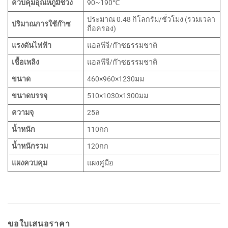
ควบคุมอุณหภูมิช่วง
90~190℃
ประมาณ 0.48 กิโลกรัม/ชั่วโมง (รวมเวลา
ปริมาณการใช้ก๊าซ
ถือครอง)
แรงดันไฟฟ้า
แอลพีจี/ก๊าซธรรมชาติ
เชื้อเพลิง
แอลพีจี/ก๊าซธรรมชาติ
ขนาด
460×960×1230มม
ขนาดบรรจุ
510×1030×1300มม
ความจุ
25ล
น้ำหนัก
110กก
น้ำหนักรวม
120กก
แผงควบคุม
แผงคู่มือ
ขอใบเสนอราคา