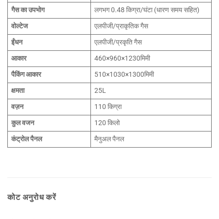
गैस का उपभोग
लगभग 0.48 किग्रा/घंटा (धारण समय सहित)
वोल्टेज
एलपीजी/प्राकृतिक गैस
ईंधन
एलपीजी/प्रकृति गैस
आकार
460×960×1230मिमी
पैकिंग आकार
510×1030×1300मिमी
क्षमता
25L
वज़न
110 किग्रा
कुल वजन
120 किलो
कंट्रोल पैनल
मैनुअल पैनल
कोट अनुरोध करें