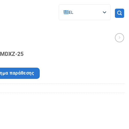
EL
υ MDXZ-25
τημα παράθεσης