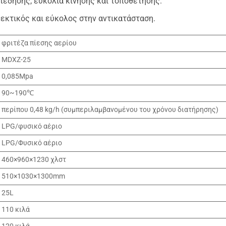
πέδησης, ευκολία κίνησης και τοποθέτησης.
θεκτικός και εύκολος στην αντικατάσταση.
φριτέζα πίεσης αερίου
MDXZ-25
0,085Mpa
90~190℃
περίπου 0,48 kg/h (συμπεριλαμβανομένου του χρόνου διατήρησης)
LPG/φυσικό αέριο
LPG/Φυσικό αέριο
460×960×1230 χλστ
510×1030×1300mm
25L
110 κιλά