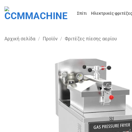
Μετάβαση
στο
Σπίτι
Ηλεκτρικές φριτέζες
περιεχόμενο
Αρχική σελίδα
/
Προϊόν
/
Φριτέζες πίεσης αερίου