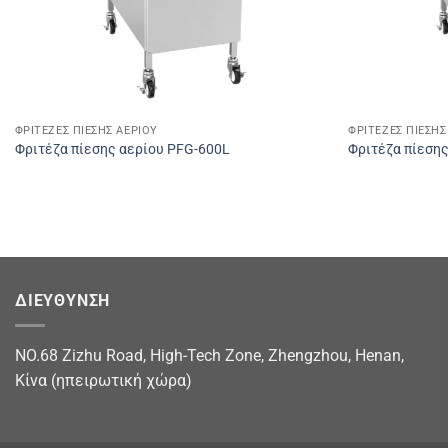
ΦΡΙΤΈΖΕΣ ΠΊΕΣΗΣ ΑΕΡΊΟΥ
ΦΡΙΤΈΖΕΣ ΠΊΕΣΗΣ
Φριτέζα πίεσης αερίου PFG-600L
Φριτέζα πίεση
ΔΙΕΥΘΥΝΣΗ
NO.68 Zizhu Road, High-Tech Zone, Zhengzhou, Henan,
Κίνα (ηπειρωτική χώρα)