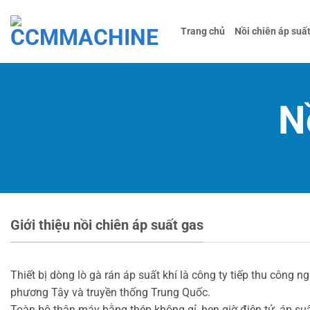
Bỏ
qua
Trang chủ
Nồi chiên áp suấ
nội
dung
N
Giới thiệu nồi chiên áp suất gas
Thiết bị dòng lò gà rán áp suất khí là công ty tiếp thu công 
phương Tây và truyền thống Trung Quốc.
Toàn bộ thân máy bằng thép không gỉ, hẹn giờ điện tử, áp suấ