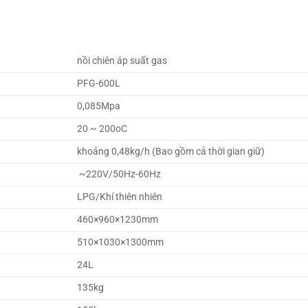
nồi chiên áp suất gas
PFG-600L
0,085Mpa
20 ~ 200oC
khoảng 0,48kg/h (Bao gồm cả thời gian giữ)
~220V/50Hz-60Hz
LPG/Khí thiên nhiên
460×960×1230mm
510×1030×1300mm
24L
135kg