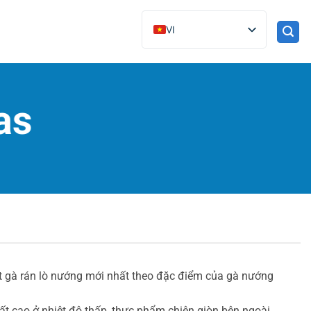
VI
as
xuất gà rán lò nướng mới nhất theo đặc điểm của gà nướng
ất cao ở nhiệt độ thấp, thực phẩm chiên giòn bên ngoài,