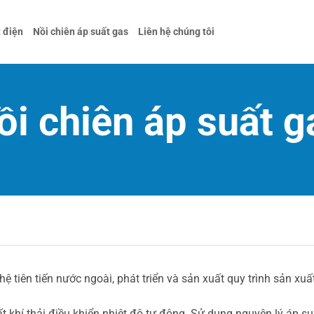
t điện
Nồi chiên áp suất gas
Liên hệ chúng tôi
ồi chiên áp suất g
nghệ tiên tiến nước ngoài, phát triển và sản xuất quy trình sản 
t khí thải điều khiển nhiệt độ tự động. Sử dụng nguyên lý áp su