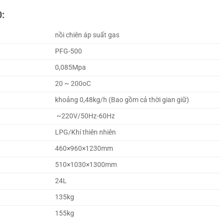
0:
nồi chiên áp suất gas
PFG-500
0,085Mpa
20 ~ 200oC
khoảng 0,48kg/h (Bao gồm cả thời gian giữ)
~220V/50Hz-60Hz
LPG/Khí thiên nhiên
460×960×1230mm
510×1030×1300mm
24L
135kg
155kg