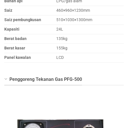
Bahan api
LPG/gas alam
Saiz
460×960×1230mm
Saiz pembungkusan
510×1030×1300mm
Kapasiti
24L
Berat badan
135kg
Berat kasar
155kg
Panel kawalan
LCD
Penggoreng Tekanan Gas PFG-500