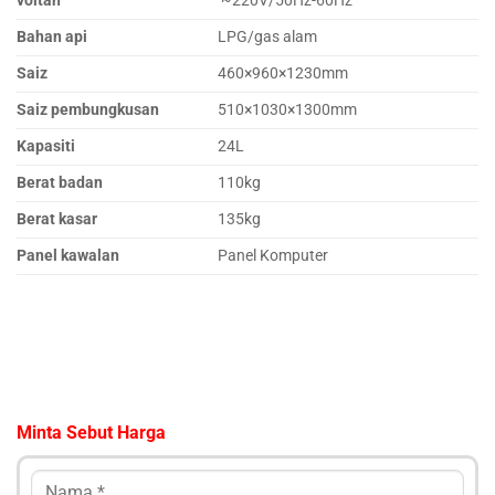
voltan
~220V/50Hz-60Hz
Bahan api
LPG/gas alam
Saiz
460×960×1230mm
Saiz pembungkusan
510×1030×1300mm
Kapasiti
24L
Berat badan
110kg
Berat kasar
135kg
Panel kawalan
Panel Komputer
Minta Sebut Harga