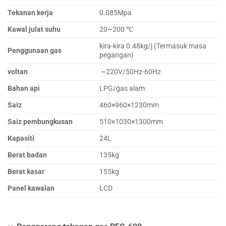
Tekanan kerja
0.085Mpa
Kawal julat suhu
20~200 ℃
kira-kira 0.48kg/j (Termasuk masa
Penggunaan gas
pegangan)
voltan
~220V/50Hz-60Hz
Bahan api
LPG/gas alam
Saiz
460×960×1230mm
Saiz pembungkusan
510×1030×1300mm
Kapasiti
24L
Berat badan
135kg
Berat kasar
155kg
Panel kawalan
LCD