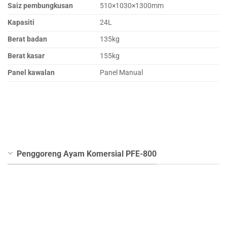
Saiz pembungkusan
510×1030×1300mm
Kapasiti
24L
Berat badan
135kg
Berat kasar
155kg
Panel kawalan
Panel Manual
Penggoreng Ayam Komersial PFE-800