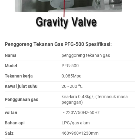
Penggoreng Tekanan Gas PFG-500 Spesifikasi:
Nama
penggoreng tekanan gas
Model
PFG-500
Tekanan kerja
0.085Mpa
Kawal julat suhu
20~200 ℃
kira-kira 0.48kg/j (Termasuk masa
Penggunaan gas
pegangan)
voltan
~220V/50Hz-60Hz
Bahan api
LPG/gas alam
Saiz
460×960×1230mm