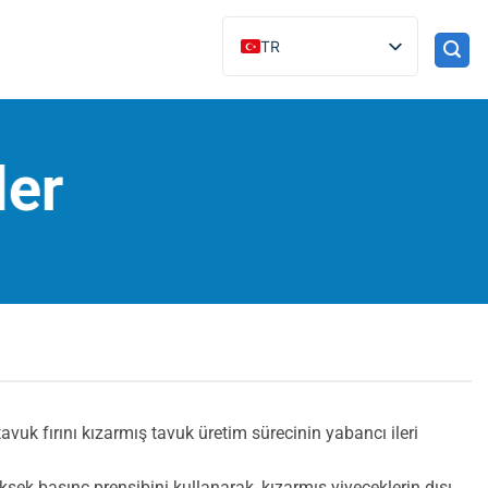
TR
ler
avuk fırını kızarmış tavuk üretim sürecinin yabancı ileri
ek basınç prensibini kullanarak, kızarmış yiyeceklerin dışı