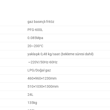
gaz basınçlı fritöz
PFG-600L
0.085Mpa
20~200°C
yaklaşık 0,48 kg/saat (bekleme süresi dahil)
~220V/50Hz-60Hz
LPG/Doğal gaz
460×960×1230mm
510×1030×1300mm
24L
135kg