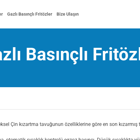
er
Gazlı Basınçlı Fritözler
Bize Ulaşın
zlı Basınçlı Fritöz
neksel Çin kızartma tavuğunun özelliklerine göre en son kızarmış t
otomatik sıcaklık kontrolü egzoz basıncı. Düşük sıcaklıkta yüks