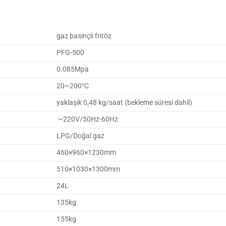
gaz basınçlı fritöz
PFG-500
0.085Mpa
20~200°C
yaklaşık 0,48 kg/saat (bekleme süresi dahil)
~220V/50Hz-60Hz
LPG/Doğal gaz
460×960×1230mm
510×1030×1300mm
24L
135kg
155kg