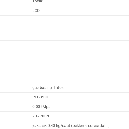
155kg
LCD
gaz basınçlı fritöz
PFG-600
0.085Mpa
20~200°C
yaklaşık 0,48 kg/saat (bekleme süresi dahil)