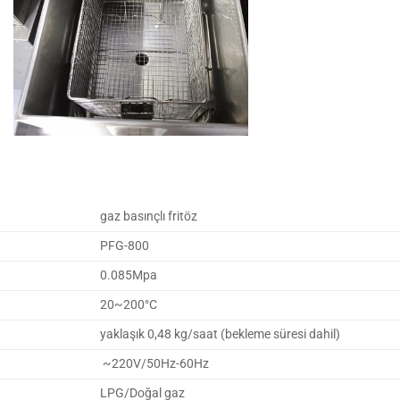
gaz basınçlı fritöz
PFG-800
0.085Mpa
20~200°C
yaklaşık 0,48 kg/saat (bekleme süresi dahil)
~220V/50Hz-60Hz
LPG/Doğal gaz