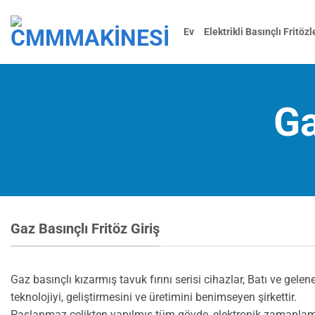
İçeriğe
atla
Ev
Elektrikli Basınçlı Fritözl
Ga
Gaz Basınçlı Fritöz Giriş
Gaz basınçlı kızarmış tavuk fırını serisi cihazlar, Batı ve gele
teknolojiyi, geliştirmesini ve üretimini benimseyen şirkettir.
Paslanmaz çelikten yapılmış tüm gövde, elektronik zamanlama, 