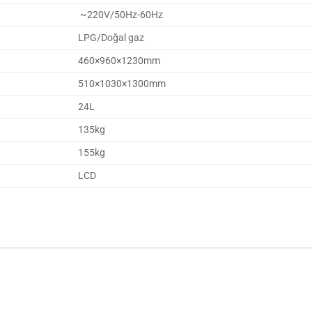
~220V/50Hz-60Hz
LPG/Doğal gaz
460×960×1230mm
510×1030×1300mm
24L
135kg
155kg
LCD