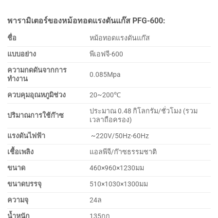
พารามิเตอร์ของหม้อทอดแรงดันแก๊ส PFG-600:
ชื่อ
หม้อทอดแรงดันแก๊ส
แบบอย่าง
พีเอฟจี-600
ความกดดันจากการ
0.085Mpa
ทำงาน
ควบคุมอุณหภูมิช่วง
20~200℃
ประมาณ 0.48 กิโลกรัม/ชั่วโมง (รวม
ปริมาณการใช้ก๊าซ
เวลาถือครอง)
แรงดันไฟฟ้า
~220V/50Hz-60Hz
เชื้อเพลิง
แอลพีจี/ก๊าซธรรมชาติ
ขนาด
460×960×1230มม
ขนาดบรรจุ
510×1030×1300มม
ความจุ
24ล
น้ำหนัก
135กก