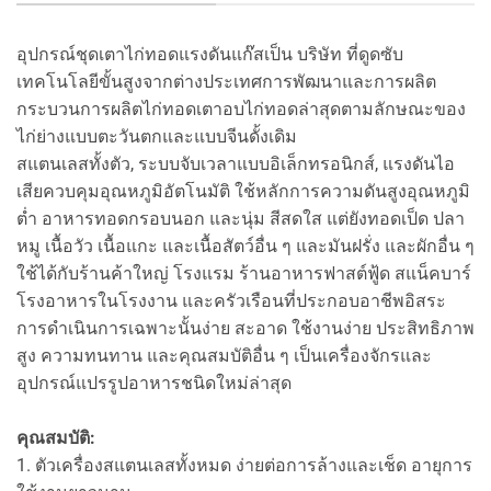
อุปกรณ์ชุดเตาไก่ทอดแรงดันแก๊สเป็น บริษัท ที่ดูดซับ
เทคโนโลยีขั้นสูงจากต่างประเทศการพัฒนาและการผลิต
กระบวนการผลิตไก่ทอดเตาอบไก่ทอดล่าสุดตามลักษณะของ
ไก่ย่างแบบตะวันตกและแบบจีนดั้งเดิม
สแตนเลสทั้งตัว, ระบบจับเวลาแบบอิเล็กทรอนิกส์, แรงดันไอ
เสียควบคุมอุณหภูมิอัตโนมัติ ใช้หลักการความดันสูงอุณหภูมิ
ต่ำ อาหารทอดกรอบนอก และนุ่ม สีสดใส แต่ยังทอดเป็ด ปลา
หมู เนื้อวัว เนื้อแกะ และเนื้อสัตว์อื่น ๆ และมันฝรั่ง และผักอื่น ๆ
ใช้ได้กับร้านค้าใหญ่ โรงแรม ร้านอาหารฟาสต์ฟู้ด สแน็คบาร์
โรงอาหารในโรงงาน และครัวเรือนที่ประกอบอาชีพอิสระ
การดำเนินการเฉพาะนั้นง่าย สะอาด ใช้งานง่าย ประสิทธิภาพ
สูง ความทนทาน และคุณสมบัติอื่น ๆ เป็นเครื่องจักรและ
อุปกรณ์แปรรูปอาหารชนิดใหม่ล่าสุด
คุณสมบัติ:
1. ตัวเครื่องสแตนเลสทั้งหมด ง่ายต่อการล้างและเช็ด อายุการ