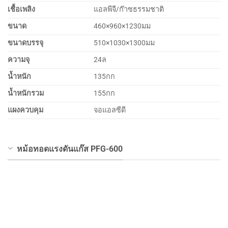
เชื้อเพลิง
แอลพีจี/ก๊าซธรรมชาติ
ขนาด
460×960×1230มม
ขนาดบรรจุ
510×1030×1300มม
ความจุ
24ล
น้ำหนัก
135กก
น้ำหนักรวม
155กก
แผงควบคุม
จอแอลซีดี
หม้อทอดแรงดันแก๊ส PFG-600