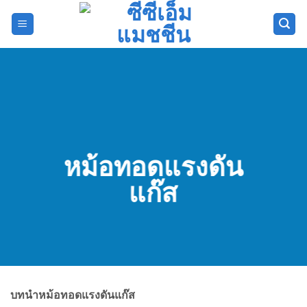
ข้าม
ไป
ยัง
เนื้อหา
หม้อทอดแรงดัน
แก๊ส
บทนำหม้อทอดแรงดันแก๊ส