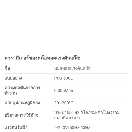
พารามิเตอร์ของหม้อทอดแรงดันแก๊ส:
ชื่อ
หม้อทอดแรงดันแก๊ส
แบบอย่าง
PFG-600L
ความกดดันจากการ
0.085Mpa
ทำงาน
ควบคุมอุณหภูมิช่วง
20~200℃
ประมาณ 0.48 กิโลกรัม/ชั่วโมง (รวม
ปริมาณการใช้ก๊าซ
เวลาถือครอง)
แรงดันไฟฟ้า
~220V/50Hz-60Hz