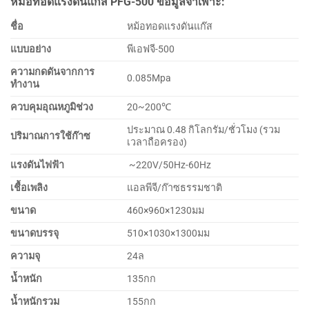
หม้อทอดแรงดันแก๊ส PFG-500 ข้อมูลจำเพาะ:
ชื่อ
หม้อทอดแรงดันแก๊ส
แบบอย่าง
พีเอฟจี-500
ความกดดันจากการ
0.085Mpa
ทำงาน
ควบคุมอุณหภูมิช่วง
20~200℃
ประมาณ 0.48 กิโลกรัม/ชั่วโมง (รวม
ปริมาณการใช้ก๊าซ
เวลาถือครอง)
แรงดันไฟฟ้า
~220V/50Hz-60Hz
เชื้อเพลิง
แอลพีจี/ก๊าซธรรมชาติ
ขนาด
460×960×1230มม
ขนาดบรรจุ
510×1030×1300มม
ความจุ
24ล
น้ำหนัก
135กก
น้ำหนักรวม
155กก