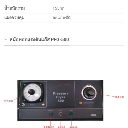
น้ำหนักรวม
155กก
แผงควบคุม
จอแอลซีดี
หม้อทอดแรงดันแก๊ส PFG-500