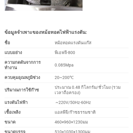
ข้อมูลจำเพาะของหม้อทอดไฟฟ้าแรงดัน:
ชื่อ
หม้อทอดแรงดันแก๊ส
แบบอย่าง
พีเอฟจี-800
ความกดดันจากการ
0.085Mpa
ทำงาน
ควบคุมอุณหภูมิช่วง
20~200℃
ประมาณ 0.48 กิโลกรัม/ชั่วโมง (รวม
ปริมาณการใช้ก๊าซ
เวลาถือครอง)
แรงดันไฟฟ้า
~220V/50Hz-60Hz
เชื้อเพลิง
แอลพีจี/ก๊าซธรรมชาติ
ขนาด
460×960×1230มม
ขนาดบรรจุ
510×1030×1300มม