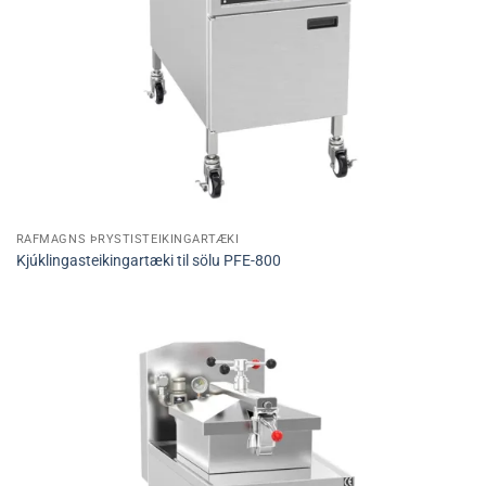
RAFMAGNS ÞRÝSTISTEIKINGARTÆKI
Kjúklingasteikingartæki til sölu PFE-800