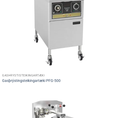
GASÞRÝSTISTEIKINGARTÆKI
Gasþrýstingsteikingartæki PFG-500