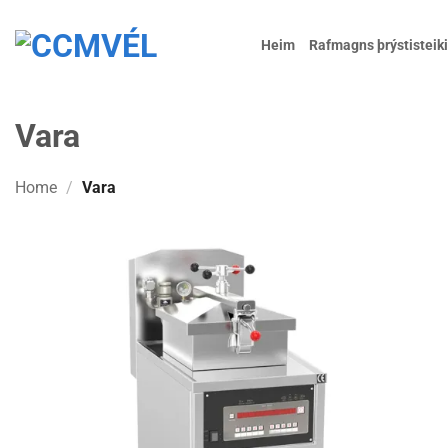
Skip
to
Heim
Rafmagns þrýstisteik
content
Vara
Home
/
Vara