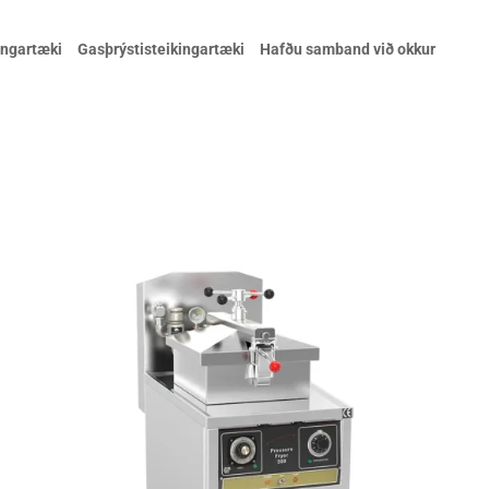
ingartæki
Gasþrýstisteikingartæki
Hafðu samband við okkur