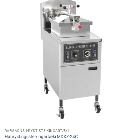
RAFMAGNS ÞRÝSTISTEIKINGARTÆKI
Háþrýstingssteikingartæki MDXZ-24C