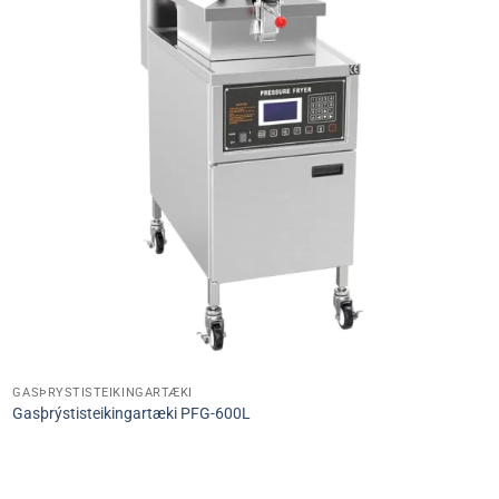
GASÞRÝSTISTEIKINGARTÆKI
Gasþrýstisteikingartæki PFG-600L