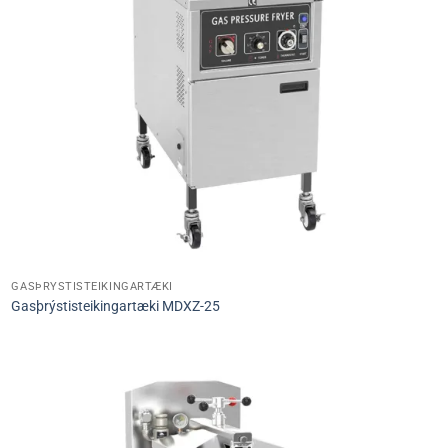
GASÞRÝSTISTEIKINGARTÆKI
Gasþrýstisteikingartæki MDXZ-25