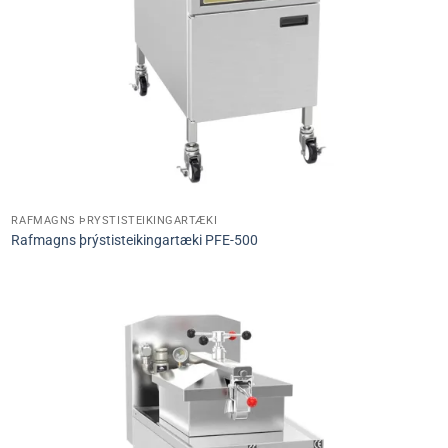
RAFMAGNS ÞRÝSTISTEIKINGARTÆKI
Rafmagns þrýstisteikingartæki PFE-500