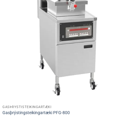
GASÞRÝSTISTEIKINGARTÆKI
Gasþrýstingsteikingartæki PFG-800