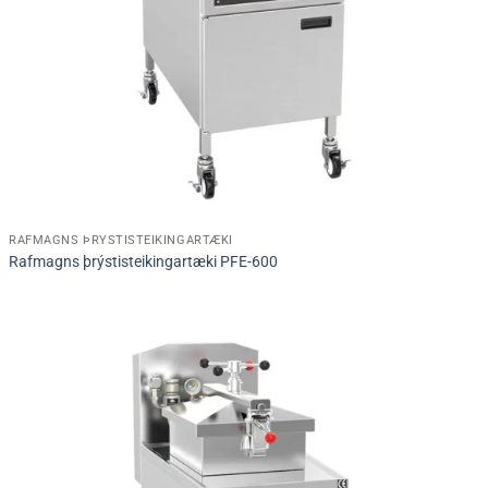
RAFMAGNS ÞRÝSTISTEIKINGARTÆKI
Rafmagns þrýstisteikingartæki PFE-600