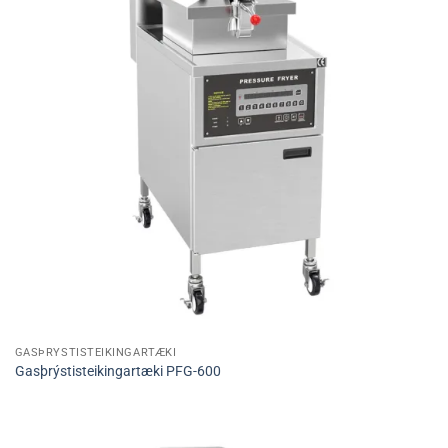
GASÞRÝSTISTEIKINGARTÆKI
Gasþrýstisteikingartæki PFG-600