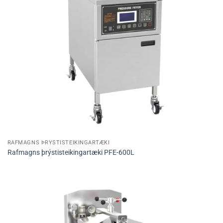
RAFMAGNS ÞRÝSTISTEIKINGARTÆKI
Rafmagns þrýstisteikingartæki PFE-600L