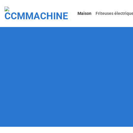
Passer
au
Maison
Friteuses électriqu
contenu