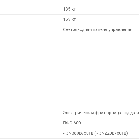
135 кг
155 кг
Светодиодная панель управления
Электрическая фритюрница под дав
ПФЭ-600
~3N380В/50Гц (~3N220В/60Гц)