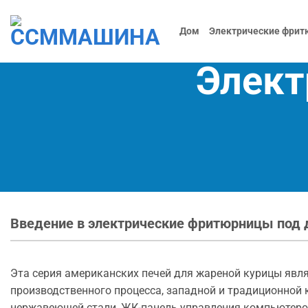
Skip
to
Дом
Электрические фрит
content
Элект
Введение в электрические фритюрницы под
Эта серия американских печей для жареной курицы явл
производственного процесса, западной и традиционной 
нержавеющей стали, ЖК-панель управления компьютером