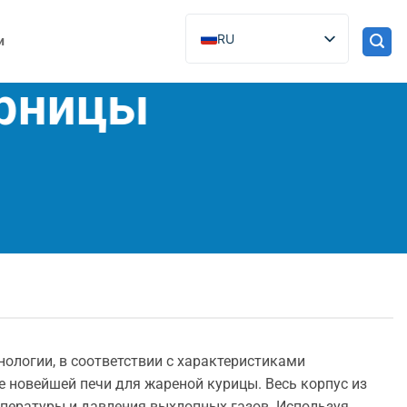
RU
и
юрницы
ологии, в соответствии с характеристиками
е новейшей печи для жареной курицы. Весь корпус из
пературы и давления выхлопных газов. Используя