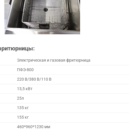
 фритюрницы:
Электрическая и газовая фритюрница
ПФЭ-800
220 В/380 В/110 В
13,5 кВт
25л
135 кг
155 кг
460*960*1230 мм