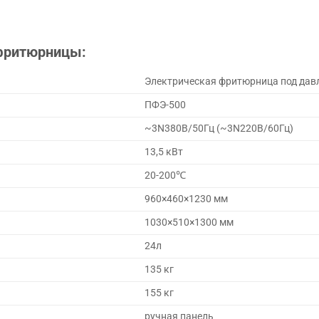
 фритюрницы:
Электрическая фритюрница под дав
ПФЭ-500
~3N380В/50Гц (~3N220В/60Гц)
13,5 кВт
20-200℃
960×460×1230 мм
1030×510×1300 мм
24л
135 кг
155 кг
ручная панель