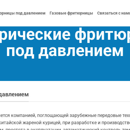
юрницы под давлением
Газовые фритюрницы
Связаться с нам
рические фрит
под давлением
 давлением
яется компанией, поглощающей зарубежные передовые техн
китайской жареной курицей, при разработке и производств
, простота в эксплуатации, автоматический контроль тем