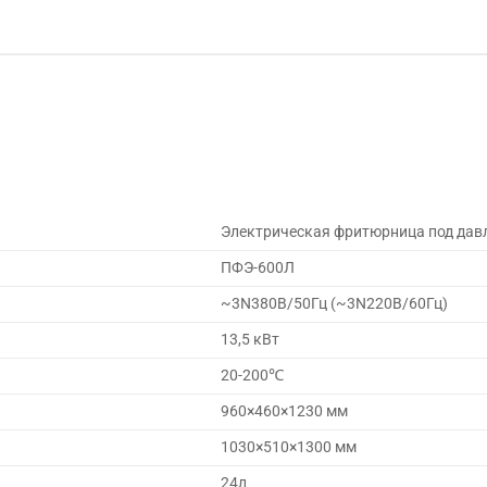
Электрическая фритюрница под дав
ПФЭ-600Л
~3N380В/50Гц (~3N220В/60Гц)
13,5 кВт
20-200℃
960×460×1230 мм
1030×510×1300 мм
24л