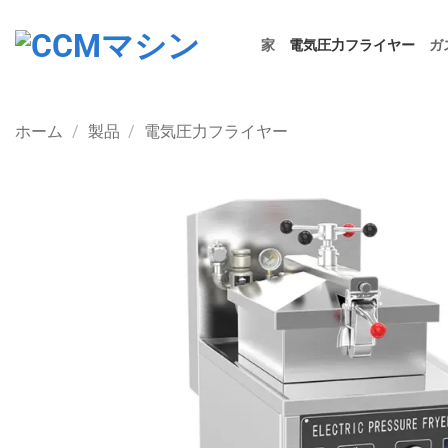
Skip
to
家
電気圧力フライヤー
ガ
content
ホーム
/
製品
/
電気圧力フライヤー