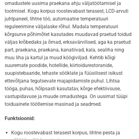
omadustele uusima praekana ahju väljatöötamisel ja
tootmisel. Kogu korpus roostevabast terasest, LCD-arvuti
juhtpaneel, lihtne töö, automaatne temperatuuri
reguleerimine väljalaske rõhul. Madala temperatuuri
kõrgsurve põhimõtet kasutades muudavad praetud toidud
väljas krõbedaks ja õrnad, erksavärvilised, aga ka praetud
part, praekana, praekana, kanatiivad, kala, sealiha ning
muu liha ja kartul ja muud köögiviljad. Kehtib kõigi
suuremate poodide, hotellide, kiirtoidurestoranide,
suupistebaaride, tehaste sööklate ja füüsilisest isikust
ettevõtjana tegutsevate majapidamiste puhul. Lihtsa
tööga, puhas, hõlpsasti kasutatav, kõrge efektiivsuse,
vastupidavuse ja muude omadustega. On uusimat tüüpi
toiduainete töötlemise masinad ja seadmed.
Funktsioonid:
Kogu roostevabast terasest korpus, lihtne pesta ja