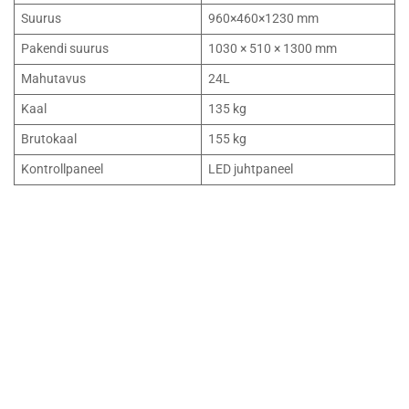
Suurus
960×460×1230 mm
Pakendi suurus
1030 × 510 × 1300 mm
Mahutavus
24L
Kaal
135 kg
Brutokaal
155 kg
Kontrollpaneel
LED juhtpaneel