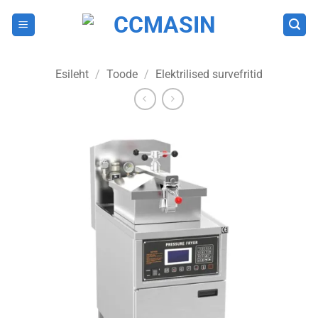
Skip
to
content
Esileht
/
Toode
/
Elektrilised survefritid