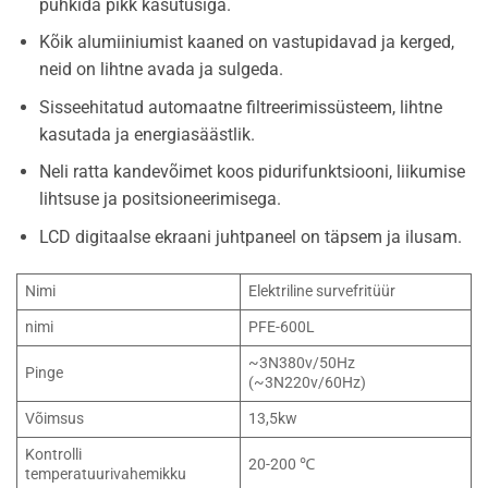
pühkida pikk kasutusiga.
Kõik alumiiniumist kaaned on vastupidavad ja kerged,
neid on lihtne avada ja sulgeda.
Sisseehitatud automaatne filtreerimissüsteem, lihtne
kasutada ja energiasäästlik.
Neli ratta kandevõimet koos pidurifunktsiooni, liikumise
lihtsuse ja positsioneerimisega.
LCD digitaalse ekraani juhtpaneel on täpsem ja ilusam.
Nimi
Elektriline survefritüür
nimi
PFE-600L
~3N380v/50Hz
Pinge
(~3N220v/60Hz)
Võimsus
13,5kw
Kontrolli
20-200 ℃
temperatuurivahemikku