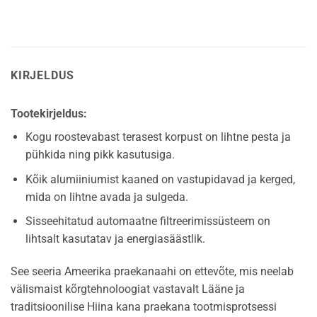
KIRJELDUS
Tootekirjeldus:
Kogu roostevabast terasest korpust on lihtne pesta ja
pühkida ning pikk kasutusiga.
Kõik alumiiniumist kaaned on vastupidavad ja kerged,
mida on lihtne avada ja sulgeda.
Sisseehitatud automaatne filtreerimissüsteem on
lihtsalt kasutatav ja energiasäästlik.
See seeria Ameerika praekanaahi on ettevõte, mis neelab
välismaist kõrgtehnoloogiat vastavalt Lääne ja
traditsioonilise Hiina kana praekana tootmisprotsessi