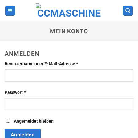
Zum
Inhalt
springen
MEIN KONTO
ANMELDEN
Erforderlich
Benutzername oder E-Mail-Adresse
*
Erforderlich
Passwort
*
Angemeldet bleiben
Anmelden