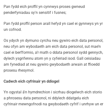
Pan fydd eich proffil yn cynnwys proses gwneud
penderfyniadau sy'n sensitif i fusnes;
Pan fydd proffil person arall hefyd yn cael ei gynnwys yn yr
un cofnod.
Os ydych yn dymuno cyrchu neu gywiro eich data personol,
neu ofyn am wybodaeth am eich data personol, sut mae’n
cael ei berfformio, a’r math o ddata personol sydd gennych,
dylech ysgrifennu atom yn y cyfeiriad isod. Gall ceisiadau
am fynediad at neu gywiro gwybodaeth arwain at ffioedd
prosesu rhesymol.
Cadwch eich cyfrinair yn ddiogel
Yn ogystal â'n hymdrechion i sicrhau diogelwch eich storio
a phrosesu data personol, ni ddylech ddatgelu eich
cyfrinair mewngofnodi na gwybodaeth cyfrif i unrhyw un er