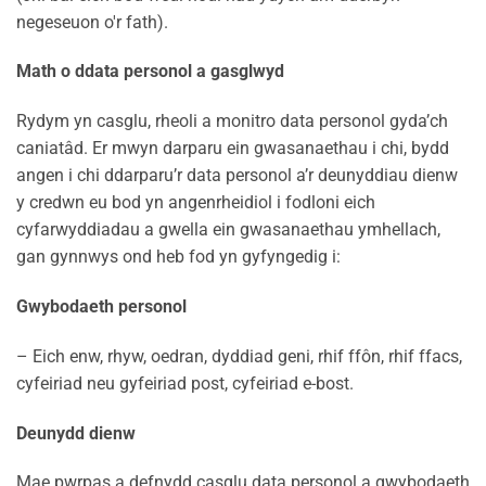
negeseuon o'r fath).
Math o ddata personol a gasglwyd
Rydym yn casglu, rheoli a monitro data personol gyda’ch
caniatâd. Er mwyn darparu ein gwasanaethau i chi, bydd
angen i chi ddarparu’r data personol a’r deunyddiau dienw
y credwn eu bod yn angenrheidiol i fodloni eich
cyfarwyddiadau a gwella ein gwasanaethau ymhellach,
gan gynnwys ond heb fod yn gyfyngedig i:
Gwybodaeth personol
– Eich enw, rhyw, oedran, dyddiad geni, rhif ffôn, rhif ffacs,
cyfeiriad neu gyfeiriad post, cyfeiriad e-bost.
Deunydd dienw
Mae pwrpas a defnydd casglu data personol a gwybodaeth