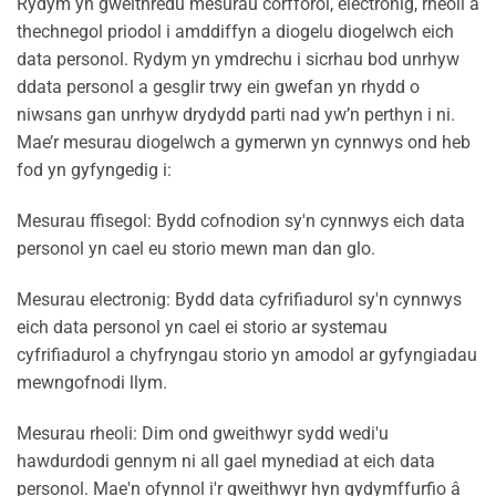
Rydym yn gweithredu mesurau corfforol, electronig, rheoli a
thechnegol priodol i amddiffyn a diogelu diogelwch eich
data personol. Rydym yn ymdrechu i sicrhau bod unrhyw
ddata personol a gesglir trwy ein gwefan yn rhydd o
niwsans gan unrhyw drydydd parti nad yw’n perthyn i ni.
Mae’r mesurau diogelwch a gymerwn yn cynnwys ond heb
fod yn gyfyngedig i:
Mesurau ffisegol: Bydd cofnodion sy'n cynnwys eich data
personol yn cael eu storio mewn man dan glo.
Mesurau electronig: Bydd data cyfrifiadurol sy'n cynnwys
eich data personol yn cael ei storio ar systemau
cyfrifiadurol a chyfryngau storio yn amodol ar gyfyngiadau
mewngofnodi llym.
Mesurau rheoli: Dim ond gweithwyr sydd wedi'u
hawdurdodi gennym ni all gael mynediad at eich data
personol. Mae'n ofynnol i'r gweithwyr hyn gydymffurfio â