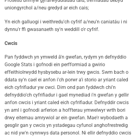
Prosesu unrhyw gyfarwyddiadau talu, trefniadau debyd
uniongyrchol a/neu gredyd ar eich cais;
Yn eich galluogi i weithredu'ch cyfrif a/neu'n caniatáu i ni
dynnu'r ffi gwasanaeth sy'n weddill o'r cyfrif.
Cwcis
Pan fyddwch yn ymweld â'n gwefan, rydym yn defnyddio
Google Stats i gofnodi ein perfformiad a gwirio
effeithiolrwydd hysbysebu ar-lein trwy gwcis. Swm bach o
ddata sy'n cael ei anfon i'ch porwr a'i storio ar yriant caled
eich cyfrifiadur yw cwci. Dim ond pan fyddwch chi'n
defnyddio'ch cyfrifiadur i gael mynediad i'n gwefan y gellir
anfon cwcis i yriant caled eich cyfrifiadur. Defnyddir cwcis
yn aml i gofnodi arferion a hoffterau ymwelwyr wrth bori
drwy eitemau amrywiol ar ein gwefan. Mae'r wybodaeth a
gesglir gan y cwcis yn ystadegau cyfunol anghofrestredig
ac nid yw'n cynnwys data personol. Ni ellir defnyddio cwcis