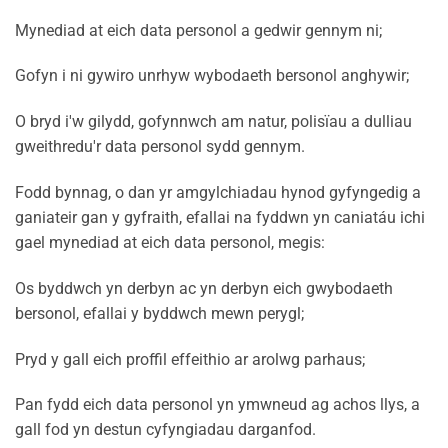
Mynediad at eich data personol a gedwir gennym ni;
Gofyn i ni gywiro unrhyw wybodaeth bersonol anghywir;
O bryd i'w gilydd, gofynnwch am natur, polisïau a dulliau
gweithredu'r data personol sydd gennym.
Fodd bynnag, o dan yr amgylchiadau hynod gyfyngedig a
ganiateir gan y gyfraith, efallai na fyddwn yn caniatáu ichi
gael mynediad at eich data personol, megis:
Os byddwch yn derbyn ac yn derbyn eich gwybodaeth
bersonol, efallai y byddwch mewn perygl;
Pryd y gall eich proffil effeithio ar arolwg parhaus;
Pan fydd eich data personol yn ymwneud ag achos llys, a
gall fod yn destun cyfyngiadau darganfod.