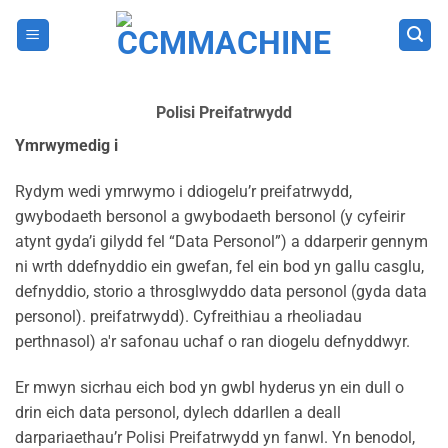
Skip
to
content
Polisi Preifatrwydd
Ymrwymedig i
Rydym wedi ymrwymo i ddiogelu’r preifatrwydd,
gwybodaeth bersonol a gwybodaeth bersonol (y cyfeirir
atynt gyda’i gilydd fel “Data Personol”) a ddarperir gennym
ni wrth ddefnyddio ein gwefan, fel ein bod yn gallu casglu,
defnyddio, storio a throsglwyddo data personol (gyda data
personol). preifatrwydd). Cyfreithiau a rheoliadau
perthnasol) a'r safonau uchaf o ran diogelu defnyddwyr.
Er mwyn sicrhau eich bod yn gwbl hyderus yn ein dull o
drin eich data personol, dylech ddarllen a deall
darpariaethau’r Polisi Preifatrwydd yn fanwl. Yn benodol,