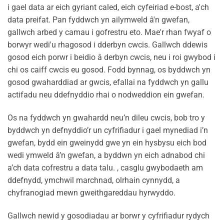
i gael data ar eich gyriant caled, eich cyfeiriad e-bost, a'ch
data preifat. Pan fyddwch yn ailymweld â'n gwefan,
gallwch arbed y camau i gofrestru eto. Mae'r rhan fwyaf o
borwyr wedi'u rhagosod i dderbyn cwcis. Gallwch ddewis
gosod eich porwr i beidio â derbyn cwcis, neu i roi gwybod i
chi os caiff cwcis eu gosod. Fodd bynnag, os byddwch yn
gosod gwaharddiad ar gwcis, efallai na fyddwch yn gallu
actifadu neu ddefnyddio rhai o nodweddion ein gwefan.
Os na fyddwch yn gwahardd neu’n dileu cwcis, bob tro y
byddwch yn defnyddio’r un cyfrifiadur i gael mynediad i’n
gwefan, bydd ein gweinydd gwe yn ein hysbysu eich bod
wedi ymweld â’n gwefan, a byddwn yn eich adnabod chi
a’ch data cofrestru a data talu. , casglu gwybodaeth am
ddefnydd, ymchwil marchnad, olrhain cynnydd, a
chyfranogiad mewn gweithgareddau hyrwyddo.
Gallwch newid y gosodiadau ar borwr y cyfrifiadur rydych