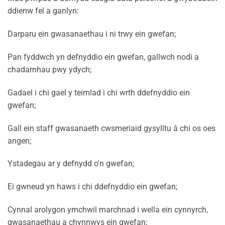
ddienw fel a ganlyn:
Darparu ein gwasanaethau i ni trwy ein gwefan;
Pan fyddwch yn defnyddio ein gwefan, gallwch nodi a
chadarnhau pwy ydych;
Gadael i chi gael y teimlad i chi wrth ddefnyddio ein
gwefan;
Gall ein staff gwasanaeth cwsmeriaid gysylltu â chi os oes
angen;
Ystadegau ar y defnydd o'n gwefan;
Ei gwneud yn haws i chi ddefnyddio ein gwefan;
Cynnal arolygon ymchwil marchnad i wella ein cynnyrch,
gwasanaethau a chynnwys ein gwefan;