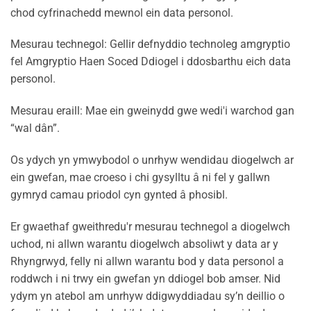
chod cyfrinachedd mewnol ein data personol.
Mesurau technegol: Gellir defnyddio technoleg amgryptio
fel Amgryptio Haen Soced Ddiogel i ddosbarthu eich data
personol.
Mesurau eraill: Mae ein gweinydd gwe wedi'i warchod gan
“wal dân”.
Os ydych yn ymwybodol o unrhyw wendidau diogelwch ar
ein gwefan, mae croeso i chi gysylltu â ni fel y gallwn
gymryd camau priodol cyn gynted â phosibl.
Er gwaethaf gweithredu'r mesurau technegol a diogelwch
uchod, ni allwn warantu diogelwch absoliwt y data ar y
Rhyngrwyd, felly ni allwn warantu bod y data personol a
roddwch i ni trwy ein gwefan yn ddiogel bob amser. Nid
ydym yn atebol am unrhyw ddigwyddiadau sy’n deillio o