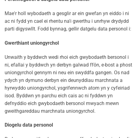
Mae'r holl wybodaeth a gesglir ar ein gwefan yn eiddo i ni
ac ni fydd yn cael ei rhentu na'i gwerthu i unrhyw drydydd
parti digyswllt. Fodd bynnag, gellir datgelu data personol i:
Gwerthiant uniongyrchol
Unwaith y byddwch wedi rhoi eich gwybodaeth bersonol i
ni, efallai y byddwch yn derbyn galwad ffôn, e-bost a phost
uniongyrchol gennym ni neu ein swyddfa gangen. Os nad
ydych yn dymuno derbyn ein deunyddiau marchnata a
hyrwyddo uniongyrchol, ysgrifennwch atom yn y cyfeiriad
isod. Byddwn yn parchu eich cais ac ni fyddwn yn
defnyddio eich gwybodaeth bersonol mwyach mewn
gweithgareddau marchnata uniongyrchol.
Diogelu data personol