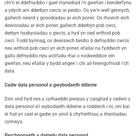
chi'n ei ddefnyddio i gael mynediad i'n gwefan i benderfynu
a ydych am dderbyn cwcis ai peidio. Os yw'n well gennych,
gallwch newid y gosodiadau ar eich porwr. Os rhowch eich
dewisiadau ar eich porwr, gallwch dderbyn pob cwci,
derbyn hysbysiadau o gwcis, a hyd yn oed wrthod pob
cwci. Fodd bynnag, os dewiswch beidio â defnyddio cwcis
neu wrthod pob cwci yn eich porwr, efallai na fyddwch yn
gallu defnyddio neu actifadu rhai o nodweddion ein
gwefan, neu efallai y bydd angen i chi ail-fewngofnodi i'ch
data.
Cadw data personol a gwybodaeth ddienw
Dim ond hyd nes y cyrhaeddir pwrpas y casgliad y cedwir y
data personol a’r wybodaeth ddienw a roddwch i ni, oni bai
ei fod yn cael ei gadw yn unol â chyfreithiau a rheoliadau
cymwys.
Perchnogaeth a datgelu data personol