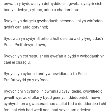
unwaith y byddwch yn defnyddio ein gwefan, ystyrir eich
bod yn derbyn, cytuno, addo a chadarnhau:
Rydych yn datgelu gwybodaeth bersonol i ni yn wirfoddol
gyda'r caniatâd gofynnol;
Byddwch yn cydymffurfio â holl delerau a chyfyngiadau'r
Polisi Preifatrwydd hwn;
Rydych yn cofrestru ar ein gwefan a bydd y wybodaeth yn
cael ei chasglu;
Rydych yn cytuno i unrhyw newidiadau i'n Polisi
Preifatrwydd yn y dyfodol;
Rydych chi'n cytuno i'n cwmnïau cysylltiedig, cysylltiedig,
gweithwyr, ac efallai y bydd gennych ddiddordeb mewn
cynhyrchion a gwasanaethau a allai fod o ddiddordeb i chi
(oni bai eich bod wedi nodi nad ydych am dderbyn