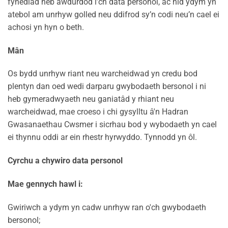
fynediad heb awdurdod i’ch data personol, ac nid ydym yn
atebol am unrhyw golled neu ddifrod sy’n codi neu’n cael ei
achosi yn hyn o beth.
Mân
Os bydd unrhyw riant neu warcheidwad yn credu bod
plentyn dan oed wedi darparu gwybodaeth bersonol i ni
heb gymeradwyaeth neu ganiatâd y rhiant neu
warcheidwad, mae croeso i chi gysylltu â'n Hadran
Gwasanaethau Cwsmer i sicrhau bod y wybodaeth yn cael
ei thynnu oddi ar ein rhestr hyrwyddo. Tynnodd yn ôl.
Cyrchu a chywiro data personol
Mae gennych hawl i:
Gwiriwch a ydym yn cadw unrhyw ran o'ch gwybodaeth
bersonol;