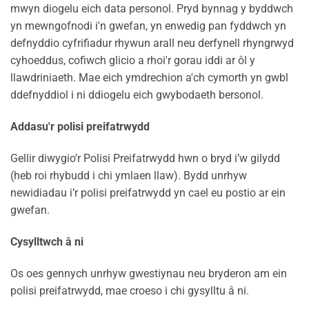
mwyn diogelu eich data personol. Pryd bynnag y byddwch
yn mewngofnodi i'n gwefan, yn enwedig pan fyddwch yn
defnyddio cyfrifiadur rhywun arall neu derfynell rhyngrwyd
cyhoeddus, cofiwch glicio a rhoi'r gorau iddi ar ôl y
llawdriniaeth. Mae eich ymdrechion a'ch cymorth yn gwbl
ddefnyddiol i ni ddiogelu eich gwybodaeth bersonol.
Addasu'r polisi preifatrwydd
Gellir diwygio’r Polisi Preifatrwydd hwn o bryd i’w gilydd
(heb roi rhybudd i chi ymlaen llaw). Bydd unrhyw
newidiadau i’r polisi preifatrwydd yn cael eu postio ar ein
gwefan.
Cysylltwch â ni
Os oes gennych unrhyw gwestiynau neu bryderon am ein
polisi preifatrwydd, mae croeso i chi gysylltu â ni.