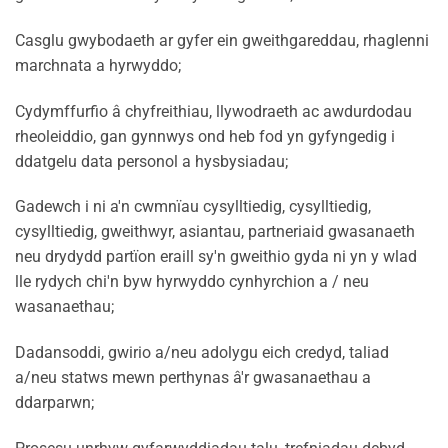
Casglu gwybodaeth ar gyfer ein gweithgareddau, rhaglenni
marchnata a hyrwyddo;
Cydymffurfio â chyfreithiau, llywodraeth ac awdurdodau
rheoleiddio, gan gynnwys ond heb fod yn gyfyngedig i
ddatgelu data personol a hysbysiadau;
Gadewch i ni a'n cwmnïau cysylltiedig, cysylltiedig,
cysylltiedig, gweithwyr, asiantau, partneriaid gwasanaeth
neu drydydd partïon eraill sy'n gweithio gyda ni yn y wlad
lle rydych chi'n byw hyrwyddo cynhyrchion a / neu
wasanaethau;
Dadansoddi, gwirio a/neu adolygu eich credyd, taliad
a/neu statws mewn perthynas â'r gwasanaethau a
ddarparwn;