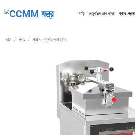
Skip
to
বাড়ি
বৈদ্যুতিক চাপ ভাজা
গ্যাস প্রেসা
content
হোম
/
পণ্য
/
গ্যাস প্রেসার ফ্রাইয়ার