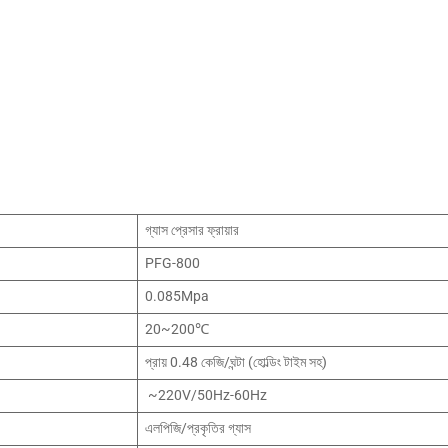
গ্যাস প্রেসার ফ্রায়ার
PFG-800
0.085Mpa
20~200℃
প্রায় 0.48 কেজি/ঘন্টা (হোল্ডিং টাইম সহ)
~220V/50Hz-60Hz
এলপিজি/প্রকৃতির গ্যাস