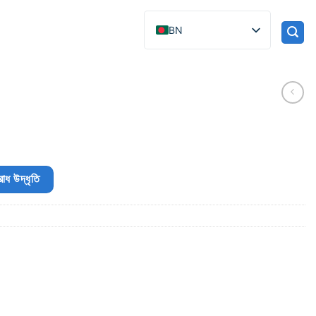
BN
োধ উদ্ধৃতি