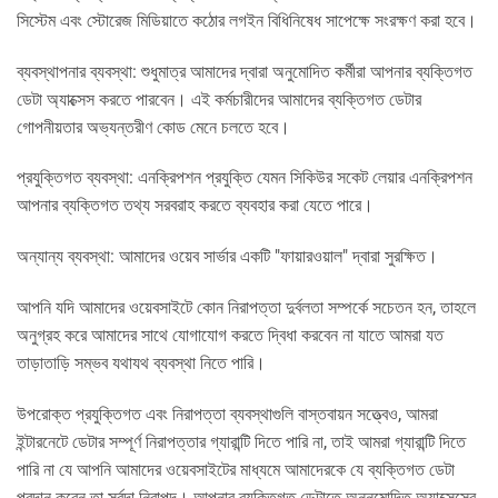
সিস্টেম এবং স্টোরেজ মিডিয়াতে কঠোর লগইন বিধিনিষেধ সাপেক্ষে সংরক্ষণ করা হবে।
ব্যবস্থাপনার ব্যবস্থা: শুধুমাত্র আমাদের দ্বারা অনুমোদিত কর্মীরা আপনার ব্যক্তিগত
ডেটা অ্যাক্সেস করতে পারবেন। এই কর্মচারীদের আমাদের ব্যক্তিগত ডেটার
গোপনীয়তার অভ্যন্তরীণ কোড মেনে চলতে হবে।
প্রযুক্তিগত ব্যবস্থা: এনক্রিপশন প্রযুক্তি যেমন সিকিউর সকেট লেয়ার এনক্রিপশন
আপনার ব্যক্তিগত তথ্য সরবরাহ করতে ব্যবহার করা যেতে পারে।
অন্যান্য ব্যবস্থা: আমাদের ওয়েব সার্ভার একটি "ফায়ারওয়াল" দ্বারা সুরক্ষিত।
আপনি যদি আমাদের ওয়েবসাইটে কোন নিরাপত্তা দুর্বলতা সম্পর্কে সচেতন হন, তাহলে
অনুগ্রহ করে আমাদের সাথে যোগাযোগ করতে দ্বিধা করবেন না যাতে আমরা যত
তাড়াতাড়ি সম্ভব যথাযথ ব্যবস্থা নিতে পারি।
উপরোক্ত প্রযুক্তিগত এবং নিরাপত্তা ব্যবস্থাগুলি বাস্তবায়ন সত্ত্বেও, আমরা
ইন্টারনেটে ডেটার সম্পূর্ণ নিরাপত্তার গ্যারান্টি দিতে পারি না, তাই আমরা গ্যারান্টি দিতে
পারি না যে আপনি আমাদের ওয়েবসাইটের মাধ্যমে আমাদেরকে যে ব্যক্তিগত ডেটা
প্রদান করেন তা সর্বদা নিরাপদ। আপনার ব্যক্তিগত ডেটাতে অননুমোদিত অ্যাক্সেসের