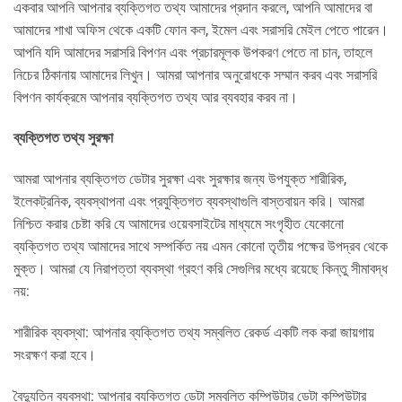
একবার আপনি আপনার ব্যক্তিগত তথ্য আমাদের প্রদান করলে, আপনি আমাদের বা
আমাদের শাখা অফিস থেকে একটি ফোন কল, ইমেল এবং সরাসরি মেইল পেতে পারেন।
আপনি যদি আমাদের সরাসরি বিপণন এবং প্রচারমূলক উপকরণ পেতে না চান, তাহলে
নিচের ঠিকানায় আমাদের লিখুন। আমরা আপনার অনুরোধকে সম্মান করব এবং সরাসরি
বিপণন কার্যক্রমে আপনার ব্যক্তিগত তথ্য আর ব্যবহার করব না।
ব্যক্তিগত তথ্য সুরক্ষা
আমরা আপনার ব্যক্তিগত ডেটার সুরক্ষা এবং সুরক্ষার জন্য উপযুক্ত শারীরিক,
ইলেকট্রনিক, ব্যবস্থাপনা এবং প্রযুক্তিগত ব্যবস্থাগুলি বাস্তবায়ন করি। আমরা
নিশ্চিত করার চেষ্টা করি যে আমাদের ওয়েবসাইটের মাধ্যমে সংগৃহীত যেকোনো
ব্যক্তিগত তথ্য আমাদের সাথে সম্পর্কিত নয় এমন কোনো তৃতীয় পক্ষের উপদ্রব থেকে
মুক্ত। আমরা যে নিরাপত্তা ব্যবস্থা গ্রহণ করি সেগুলির মধ্যে রয়েছে কিন্তু সীমাবদ্ধ
নয়:
শারীরিক ব্যবস্থা: আপনার ব্যক্তিগত তথ্য সম্বলিত রেকর্ড একটি লক করা জায়গায়
সংরক্ষণ করা হবে।
বৈদ্যুতিন ব্যবস্থা: আপনার ব্যক্তিগত ডেটা সম্বলিত কম্পিউটার ডেটা কম্পিউটার