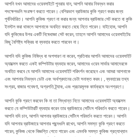
আপনি যখন আমাদের ওয়েবসাইটে পুনরায় যান, আপনি আবার নিবন্ধন করার
পদক্ষেপগুলি সংরক্ষণ করতে পারেন। বেশিরভাগ ব্রাউজার কুকি গ্রহণ করার জন্য
পূর্বনির্ধারিত। আপনি কুকিজ গ্রহণ না করার জন্য আপনার ব্রাউজার সেট করতে বা কুকি
ইনস্টল করা থাকলে আপনাকে অবহিত করতে বেছে নিতে পারেন। যাইহোক, আপনি
যদি কুকিজের উপর একটি নিষেধাজ্ঞা সেট করেন, তাহলে আপনি আমাদের ওয়েবসাইটের
কিছু বৈশিষ্ট্য সক্রিয় বা ব্যবহার করতে পারবেন না।
আপনি যদি কুকিজ নিষিদ্ধ বা অপসারণ না করেন, প্রতিবার আপনি আমাদের ওয়েবসাইট
অ্যাক্সেস করতে একই কম্পিউটার ব্যবহার করেন, আমাদের ওয়েব সার্ভার আমাদেরকে
অবহিত করবে যে আপনি আমাদের ওয়েবসাইট পরিদর্শন করেছেন এবং আমরা আপনাকে
এবং আপনার নিবন্ধন ডেটা এবং অর্থপ্রদানের ডেটা সনাক্ত করব। , ব্যবহারের তথ্য
সংগ্রহ, বাজার গবেষণা, অগ্রগতি ট্র্যাক, এবং প্রচারমূলক কার্যক্রমে অংশগ্রহণ।
আপনি কুকি গ্রহণ করবেন কি না তা সিদ্ধান্ত নিতে আমাদের ওয়েবসাইট অ্যাক্সেস
করতে যে কম্পিউটারটি ব্যবহার করেন তার ব্রাউজারে সেটিংস পরিবর্তন করতে পারেন।
আপনি যদি চান, আপনি আপনার ব্রাউজারে সেটিংস পরিবর্তন করতে পারেন। আপনি
যদি আপনার ব্রাউজারে আপনার পছন্দগুলি রাখেন, আপনি সমস্ত কুকি গ্রহণ করতে
পারেন, কুকিজ থেকে বিজ্ঞপ্তি পেতে পারেন এবং এমনকি সমস্ত কুকিজ প্রত্যাখ্যান