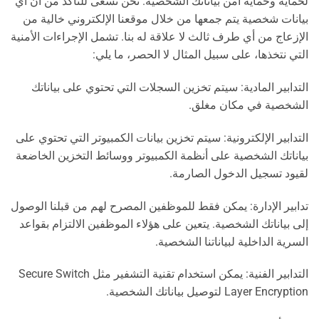
لحماية وحماية أمن بياناتك الشخصية. نحن نسعى للتأكد من أن أي
بيانات شخصية يتم جمعها من خلال موقعنا الإلكتروني خالية من
الإزعاج من أي طرف ثالث لا علاقة له بنا. تشمل الإجراءات الأمنية
التي نتخذها، على سبيل المثال لا الحصر، ما يلي:
التدابير المادية: سيتم تخزين السجلات التي تحتوي على بياناتك
الشخصية في مكان مغلق.
التدابير الإلكترونية: سيتم تخزين بيانات الكمبيوتر التي تحتوي على
بياناتك الشخصية على أنظمة الكمبيوتر ووسائط التخزين الخاضعة
لقيود تسجيل الدخول الصارمة.
تدابير الإدارة: يمكن فقط للموظفين المصرح لهم من قبلنا الوصول
إلى بياناتك الشخصية. يتعين على هؤلاء الموظفين الالتزام بقواعد
السرية الداخلية لبياناتنا الشخصية.
التدابير الفنية: يمكن استخدام تقنية التشفير مثل Secure Switch
Layer Encryption لتوصيل بياناتك الشخصية.