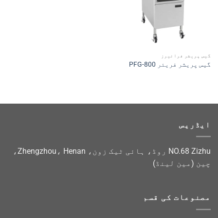
گیس پریشر فرائیرز
گیس پریشر فریئر PFG-800
ایڈریس
NO.68 Zizhu روڈ، ہائی ٹیک زون، Zhengzhou، Henan،
چین (مین لینڈ)
مصنوعات کی قسم