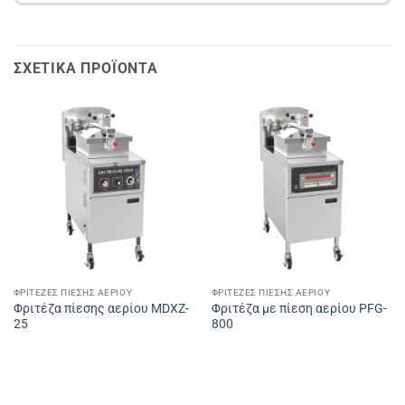
ΣΧΕΤΙΚΆ ΠΡΟΪΌΝΤΑ
ΦΡΙΤΈΖΕΣ ΠΊΕΣΗΣ ΑΕΡΊΟΥ
ΦΡΙΤΈΖΕΣ ΠΊΕΣΗΣ ΑΕΡΊΟΥ
Φριτέζα πίεσης αερίου MDXZ-
Φριτέζα με πίεση αερίου PFG-
25
800