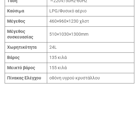
Τάση
~220V/50Hz-60Hz
Καύσιμα
LPG/Φυσικό αέριο
Μέγεθος
460×960×1230 χλστ
Μέγεθος
510×1030×1300mm
συσκευασίας
Χωρητικότητα
24L
Βάρος
135 κιλά
Μεικτό βάρος
155 κιλά
Πίνακας Ελέγχου
οθόνη υγρού κρυστάλλου