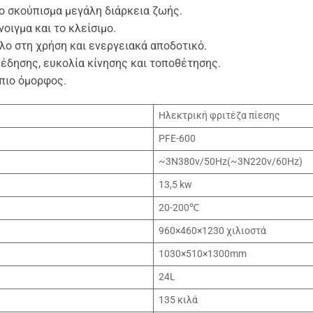
το σκούπισμα μεγάλη διάρκεια ζωής.
νοιγμα και το κλείσιμο.
ο στη χρήση και ενεργειακά αποδοτικό.
πέδησης, ευκολία κίνησης και τοποθέτησης.
 πιο όμορφος.
Ηλεκτρική φριτέζα πίεσης
PFE-600
~3N380v/50Hz(~3N220v/60Hz)
13,5 kw
20-200℃
960×460×1230 χιλιοστά
1030×510×1300mm
24L
135 κιλά