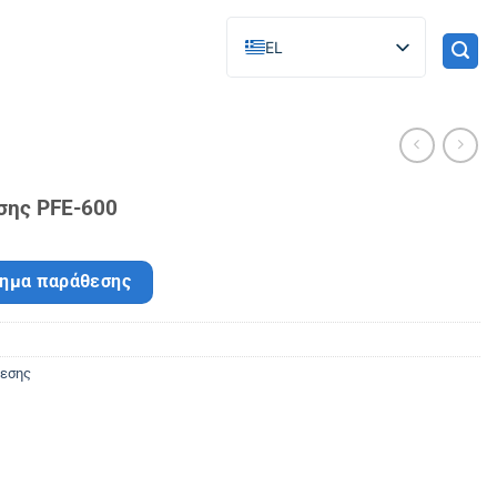
EL
σης PFE-600
τημα παράθεσης
ίεσης