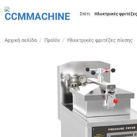
Μετάβαση
στο
Σπίτι
Ηλεκτρικές φριτέζες
περιεχόμενο
Αρχική σελίδα
/
Προϊόν
/
Ηλεκτρικές φριτέζες πίεσης