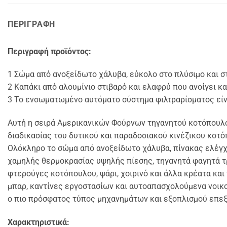
ΠΕΡΙΓΡΑΦΉ
Περιγραφή προϊόντος:
1 Σώμα από ανοξείδωτο χάλυβα, εύκολο στο πλύσιμο και σ
2 Καπάκι από αλουμίνιο στιβαρό και ελαφρύ που ανοίγει κα
3 Το ενσωματωμένο αυτόματο σύστημα φιλτραρίσματος είνα
Αυτή η σειρά Αμερικανικών Φούρνων τηγανητού κοτόπουλο
διαδικασίας του δυτικού και παραδοσιακού κινέζικου κο
Ολόκληρο το σώμα από ανοξείδωτο χάλυβα, πίνακας ελέγχ
χαμηλής θερμοκρασίας υψηλής πίεσης, τηγανητά φαγητά τρ
φτερούγες κοτόπουλου, ψάρι, χοιρινό και άλλα κρέατα και 
μπαρ, καντίνες εργοστασίων και αυτοαπασχολούμενα νοικοκ
ο πιο πρόσφατος τύπος μηχανημάτων και εξοπλισμού επε
Χαρακτηριστικά: