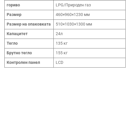
гориво
LPG/Природен газ
Размер
460×960×1230 мм
Размер на опаковката
510×1030×1300 мм
Капацитет
24л
Тегло
135 кг
Брутно тегло
155 кг
Контролен панел
LCD