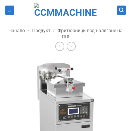
Skip
to
content
Начало
/
Продукт
/
Фритюрници под налягане на
газ