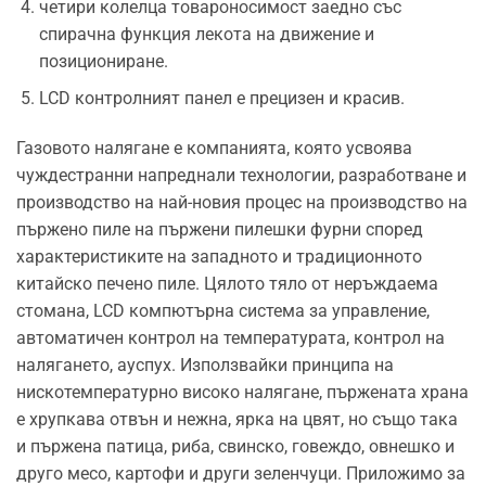
четири колелца товароносимост заедно със
спирачна функция лекота на движение и
позициониране.
LCD контролният панел е прецизен и красив.
Газовото налягане е компанията, която усвоява
чуждестранни напреднали технологии, разработване и
производство на най-новия процес на производство на
пържено пиле на пържени пилешки фурни според
характеристиките на западното и традиционното
китайско печено пиле. Цялото тяло от неръждаема
стомана, LCD компютърна система за управление,
автоматичен контрол на температурата, контрол на
налягането, ауспух. Използвайки принципа на
нискотемпературно високо налягане, пържената храна
е хрупкава отвън и нежна, ярка на цвят, но също така
и пържена патица, риба, свинско, говеждо, овнешко и
друго месо, картофи и други зеленчуци. Приложимо за